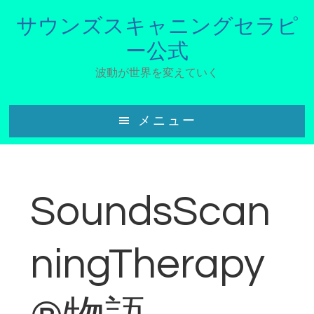
Skip
サウンズスキャニングセラピ
to
main
ー公式
content
波動が世界を変えていく
メニュー
SoundsScan
ningTherapy